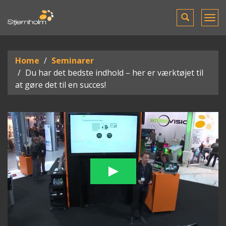
Toggle
Tog
search
men
Home
Seminarer
Du har det bedste indhold – her er værktøjet til
at gøre det til en succes!