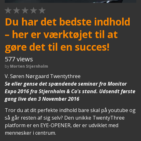
1 STAR
2 STAR
3 STAR
4 STAR
5 STAR
Du har det bedste indhold
– her er værktøjet til at
gøre det til en succes!
577 views
by
Morten Stjernholm
V. Søren Nørgaard Twentythree
Se eller gense det spændende seminar fra Monitor
Expo 2016 fra Stjernholm & Co's stand. Udsendt første
gang live den 3 November 2016
Tror du at dit perfekte indhold bare skal på youtube og
så går resten af sig selv? Den unikke TwentyThree
platform er en EYE-OPENER, der er udviklet med
mennesker i centrum.