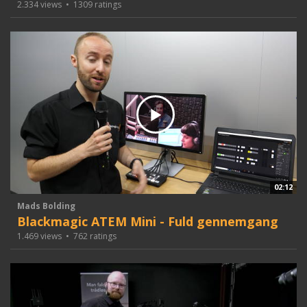
2.334 views
•
1309 ratings
02:12
Mads Bolding
Blackmagic ATEM Mini - Fuld gennemgang
1.469 views
•
762 ratings