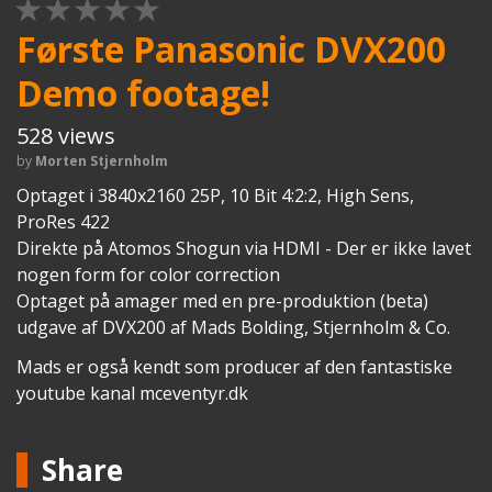
1 STAR
2 STAR
3 STAR
4 STAR
5 STAR
Første Panasonic DVX200
Demo footage!
528 views
by
Morten Stjernholm
Optaget i 3840x2160 25P, 10 Bit 4:2:2, High Sens,
ProRes 422
Direkte på Atomos Shogun via HDMI - Der er ikke lavet
nogen form for color correction
Optaget på amager med en pre-produktion (beta)
udgave af DVX200 af Mads Bolding, Stjernholm & Co.
Mads er også kendt som producer af den fantastiske
youtube kanal mceventyr.dk
Share