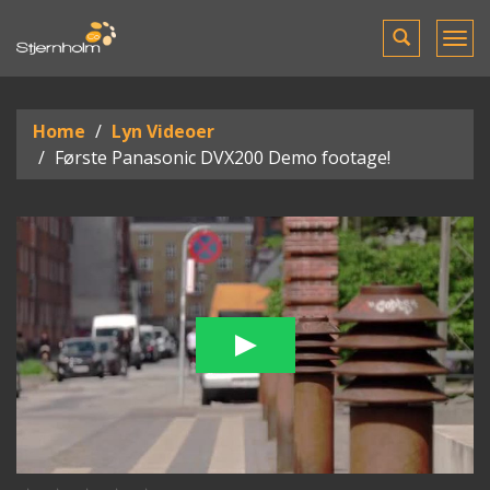
Toggle
Tog
search
men
Home
Lyn Videoer
Første Panasonic DVX200 Demo footage!