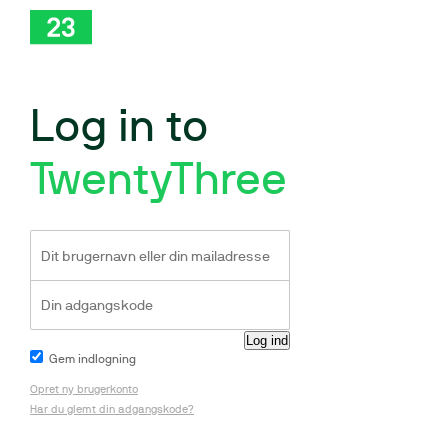
Log in to
TwentyThree
Gem indlogning
Opret ny brugerkonto
Har du glemt din adgangskode?