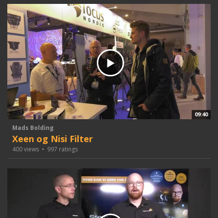
09:40
Mads Bolding
Xeen og Nisi Filter
400 views
•
997 ratings