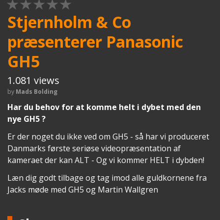
1 STAR
2 STAR
3 STAR
4 STAR
5 STAR
Stjernholm & Co
præsenterer Panasonic
GH5
1.081 views
by
Mads Bolding
Har du behov for at komme helt i dybet med den
nye GH5 ?
Er der noget du ikke ved om GH5 - så har vi produceret
Danmarks første seriøse videopræsentation af
kameraet der kan ALT - Og vi kommer HELT i dybden!
Læn dig godt tilbage og tag imod alle guldkornene fra
Jacks møde med GH5 og Martin Wallgren