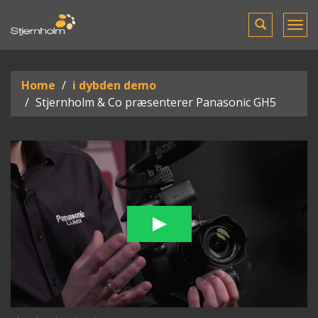
Toggle
Tog
search
men
Home
i dybden demo
Stjernholm & Co præsenterer Panasonic GH5